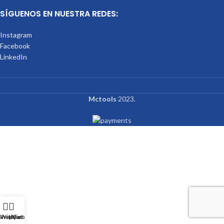
SÍGUENOS EN NUESTRA REDES:
Instagram
Facebook
LinkedIn
Mctools
2023.
Shop
Wishlist
My account
Cart