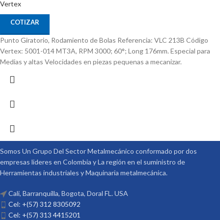
Vertex
COTIZAR
Punto Giratorio, Rodamiento de Bolas Referencia: VLC 213B Código
Vertex: 5001-014 MT3A, RPM 3000; 60°; Long 176mm. Especial para
Medias y altas Velocidades en piezas pequenas a mecanizar.
Somos Un Grupo Del Sector Metalmecánico conformado por dos
empresas lideres en Colombia y La región en el suministro de
Herramientas industriales y Maquinaria metalmecánica.
Cali, Barranquilla, Bogota, Doral FL. USA
Cel: +(57) 312 8305092
Cel: +(57) 313 4415201