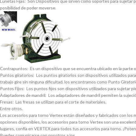
Lunetas Fijas: Son Dispositivos que sirven como soportes para sujetar pi
posibilidad de poder moverse.
Contrapuntos: Es un dispositivo que se encuentra ubicado en la parte opue
Puntos giratorios: Los puntos giratorios son dispositivos utilizados para
trabajo gire sin ninguna dificultad. los encontramos como Punto Giratorio
Puntos Fijos: Los puntos fijos son dispositivos utilizados para sujetar pi
Adaptadores de mandril: Los adaptadores de mandril permiten la sujeción
Fresas: Las fresas se utilizan para el corte de materiales.
Entre otros.
Los accesorios para torno Vertex están diseñados y fabricados con los má
opciones disponibles, los accesorios para torno Vertex son una excelent
lugares, confí­a en VERTEX para todos tus accesorios para torno. ¡Pote
Puedes comunicarse con nosotros a los