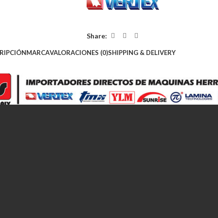
Share:
RIPCIÓN
MARCA
VALORACIONES (0)
SHIPPING & DELIVERY