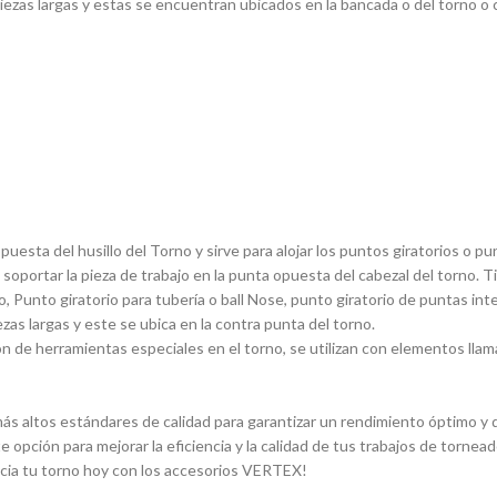
ezas largas y estas se encuentran ubicados en la bancada o del torno o ca
sta del husillo del Torno y sirve para alojar los puntos giratorios o pun
 soportar la pieza de trabajo en la punta opuesta del cabezal del torno. 
, Punto giratorio para tuberí­a o ball Nose, punto giratorio de puntas in
ezas largas y este se ubica en la contra punta del torno.
 de herramientas especiales en el torno, se utilizan con elementos llam
s altos estándares de calidad para garantizar un rendimiento óptimo y du
e opción para mejorar la eficiencia y la calidad de tus trabajos de torn
ncia tu torno hoy con los accesorios VERTEX!