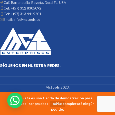
Cali, Barranquilla, Bogota, Doral FL. USA
Cel: +(57) 312 8305092
Cel: +(57) 313 4415201
Email: info@mctools.co
SÍGUENOS EN NUESTRA REDES:
Mctools
2023.
Esta es una tienda de demostración para
realizar pruebas — no se completará ningún
pedido.
Shop
Wishlist
Cart
My account