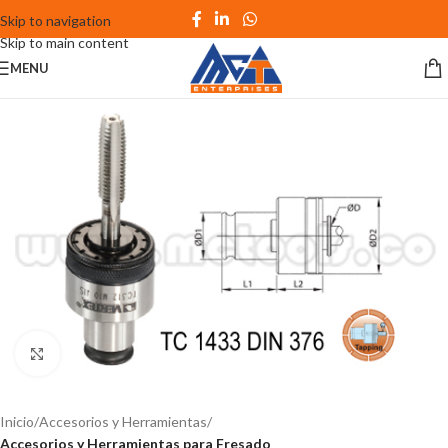
Skip to navigation
Skip to main content
MENU
Click to enlarge
Inicio
Accesorios y Herramientas
Accesorios y Herramientas para Fresado