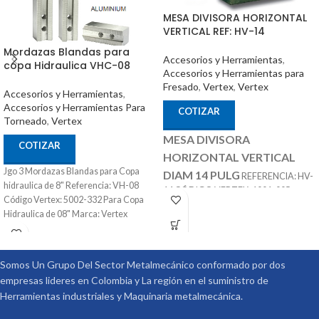
MESA DIVISORA HORIZONTAL
VERTICAL REF: HV-14
Mordazas Blandas para
Accesorios y Herramientas
,
copa Hidraulica VHC-08
Accesorios y Herramientas para
Fresado
,
Vertex
,
Vertex
Accesorios y Herramientas
,
Accesorios y Herramientas Para
COTIZAR
Torneado
,
Vertex
MESA DIVISORA
COTIZAR
HORIZONTAL VERTICAL
Jgo 3 Mordazas Blandas para Copa
DIAM 14 PULG
REFERENCIA: HV-
hidraulica de 8" Referencia: VH-08
14 CÓDIGO VERTEX: 1001-005
Código Vertex: 5002-332 Para Copa
ACCESORIOS
MARCA: VERTEX
Hidraulica de 08" Marca: Vertex
OPCIONALES:
CONTRA PUNTÁ
REF: TS-4 PLATOS DIVISORES REF:
DP-3
Somos Un Grupo Del Sector Metalmecánico conformado por dos
empresas lideres en Colombia y La región en el suministro de
Herramientas industriales y Maquinaria metalmecánica.