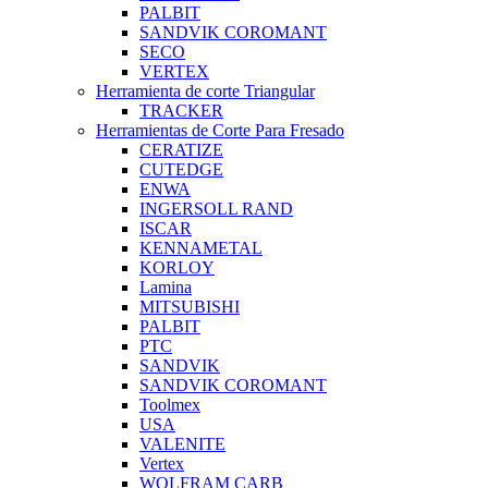
PALBIT
SANDVIK COROMANT
SECO
VERTEX
Herramienta de corte Triangular
TRACKER
Herramientas de Corte Para Fresado
CERATIZE
CUTEDGE
ENWA
INGERSOLL RAND
ISCAR
KENNAMETAL
KORLOY
Lamina
MITSUBISHI
PALBIT
PTC
SANDVIK
SANDVIK COROMANT
Toolmex
USA
VALENITE
Vertex
WOLFRAM CARB