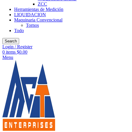
ZCC
Herramientas de Medición
LIQUIDACION
Maquinaria Convencional
Tornos
Todo
Search
Login / Register
0
items
$
0.00
Menu