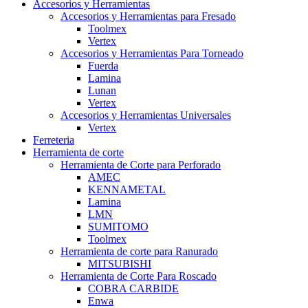
Accesorios y Herramientas
Accesorios y Herramientas para Fresado
Toolmex
Vertex
Accesorios y Herramientas Para Torneado
Fuerda
Lamina
Lunan
Vertex
Accesorios y Herramientas Universales
Vertex
Ferreteria
Herramienta de corte
Herramienta de Corte para Perforado
AMEC
KENNAMETAL
Lamina
LMN
SUMITOMO
Toolmex
Herramienta de corte para Ranurado
MITSUBISHI
Herramienta de Corte Para Roscado
COBRA CARBIDE
Enwa