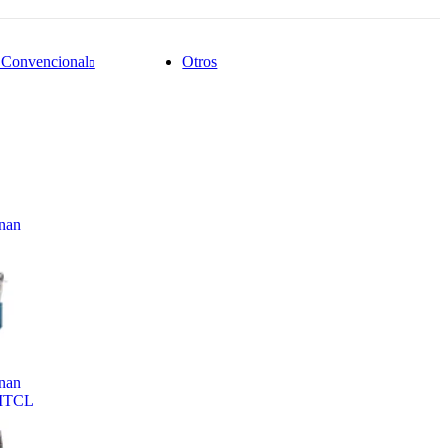
 Convencional
Otros
nan
nan
MTCL