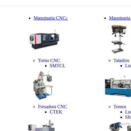
Maquinaria CNC
Maquinaria
Torno CNC
Taladros
SMTCL
Lu
Fresadora CNC
Tornos
CTEK
Lu
S