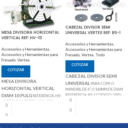
CABEZAL DIVISOR SEMI
MESA DIVISORA HORIZONTAL
UNIVERSAL VERTEX REF: BS-1
VERTICAL REF: HV-10
Accesorios y Herramientas
,
Accesorios y Herramientas
,
Accesorios y Herramientas para
Accesorios y Herramientas para
Fresado
,
Vertex
,
Todo
Fresado
,
Vertex
COTIZAR
COTIZAR
CABEZAL DIVISOR SEMI
MESA DIVISORA
UNIVERSAL
PARA COPA O
HORIZONTAL VERTICAL
MANDRIL DE 6" O 160MM DE DIAM
DIAM 10 PULG
REFERENCIA: BS-1 CODIGO: 1001-
REFERENCIA: HV-
Nota
:
10 CÓDIGO VERTEX: 1001-003
051 MARCA: VERTEX
ACCESORIOS
Incluye Contra Punta, Discos
MARCA: VERTEX
OPCIONALES:
Divisores.
La Copa / Mandril o
CONTRA PUNTÁ
REF: TS-3 PLATOS DIVISORES REF:
Plato es un Producto Adicional
DP-3