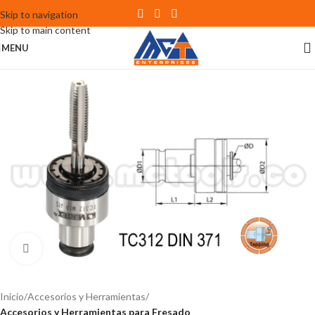
Skip to navigation
Skip to main content
MENU
Click to enlarge
Inicio
Accesorios y Herramientas
Accesorios y Herramientas para Fresado