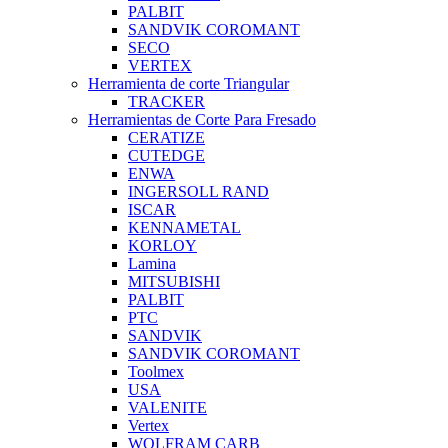
PALBIT
SANDVIK COROMANT
SECO
VERTEX
Herramienta de corte Triangular
TRACKER
Herramientas de Corte Para Fresado
CERATIZE
CUTEDGE
ENWA
INGERSOLL RAND
ISCAR
KENNAMETAL
KORLOY
Lamina
MITSUBISHI
PALBIT
PTC
SANDVIK
SANDVIK COROMANT
Toolmex
USA
VALENITE
Vertex
WOLFRAM CARB