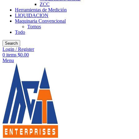
ZCC
Herramientas de Medición
LIQUIDACION
Maquinaria Convencional
Tornos
Todo
Search
Login / Register
0
items
$
0.00
Menu