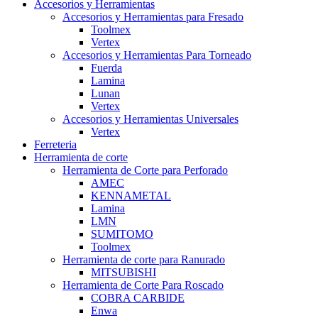
Accesorios y Herramientas
Accesorios y Herramientas para Fresado
Toolmex
Vertex
Accesorios y Herramientas Para Torneado
Fuerda
Lamina
Lunan
Vertex
Accesorios y Herramientas Universales
Vertex
Ferreteria
Herramienta de corte
Herramienta de Corte para Perforado
AMEC
KENNAMETAL
Lamina
LMN
SUMITOMO
Toolmex
Herramienta de corte para Ranurado
MITSUBISHI
Herramienta de Corte Para Roscado
COBRA CARBIDE
Enwa