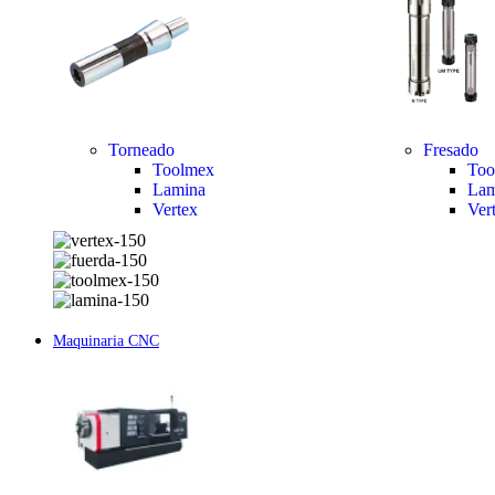
Torneado
Fresado
Toolmex
Too
Lamina
Lam
Vertex
Ver
Maquinaria CNC