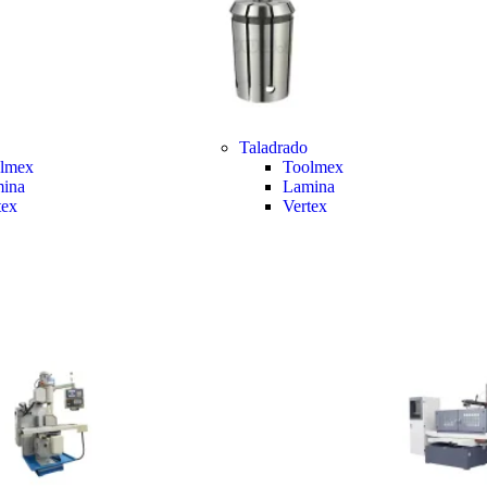
Taladrado
lmex
Toolmex
ina
Lamina
tex
Vertex