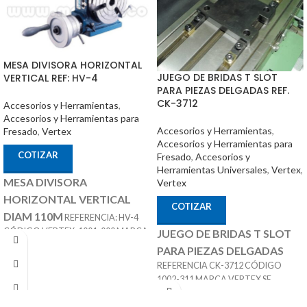
MESA DIVISORA HORIZONTAL
JUEGO DE BRIDAS T SLOT
VERTICAL REF: HV-4
PARA PIEZAS DELGADAS REF.
CK-3712
Accesorios y Herramientas
,
Accesorios y Herramientas para
Accesorios y Herramientas
,
Fresado
,
Vertex
Accesorios y Herramientas para
COTIZAR
Fresado
,
Accesorios y
Herramientas Universales
,
Vertex
,
MESA DIVISORA
Vertex
HORIZONTAL VERTICAL
COTIZAR
DIAM 110M
REFERENCIA: HV-4
CÓDIGO VERTEX: 1001-000 MARCA:
JUEGO DE BRIDAS T SLOT
ACCESORIOS
VERTEX
PARA PIEZAS DELGADAS
OPCIONALES:
REFERENCIA CK-3712 CÓDIGO
CONTRA PUNTÁ
1002-311 MARCA VERTEX SE
REF: TS-1 PLATOS DIVISORES REF:
COMPONE DE 4 PIEZAS IDEAL PARA
DP-1
SUJETAR PIEZAS PEQUEí‘AS O