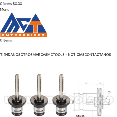
0
items
$
0.00
Menu
0
items
Browse Categories
TIENDA
NOSOTROS
MARCAS
MCTOOLS – NOTICIAS
CONTÁCTANOS