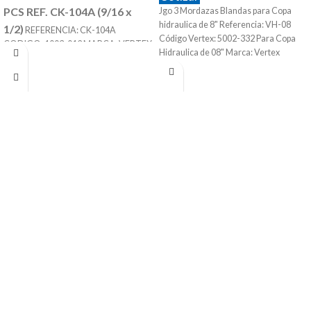
PCS REF. CK-104A (9/16 x
Jgo 3 Mordazas Blandas para Copa
hidraulica de 8" Referencia: VH-08
1/2)
REFERENCIA: CK-104A
Código Vertex: 5002-332 Para Copa
CODIGO: 1003-012 MARCA: VERTEX
Hidraulica de 08" Marca: Vertex
SE COMPONES DE 58 PIEZAS T SLOT
DE 9/16 TORNILLO DE 1/2