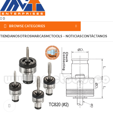
0
BROWSE CATEGORIES
TIENDA
NOSOTROS
MARCAS
MCTOOLS – NOTICIAS
CONTÁCTANOS
Click to enlarge