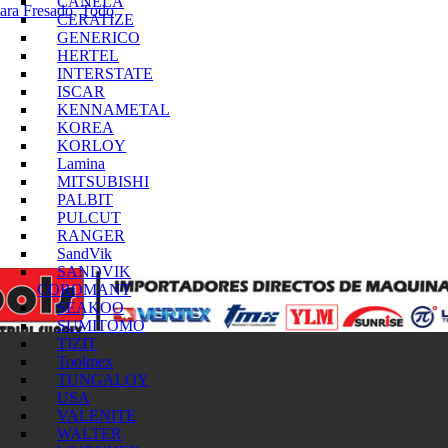
CANELA
ara Fresado
,
Todo
CERATIZE
GENERICO
HERTEL
INTERSTATE
ISCAR
KENNAMETAL
KOREA
KORLOY
Lamina
MITSUBISHI
PALBIT
PULCUT
RANGER
SandVik
SANDVIK
COROMANT
SEAKOO
SUMITOMO
TIZIT
Toolmex
TUNGALOY
USA
VALENITE
WALTER