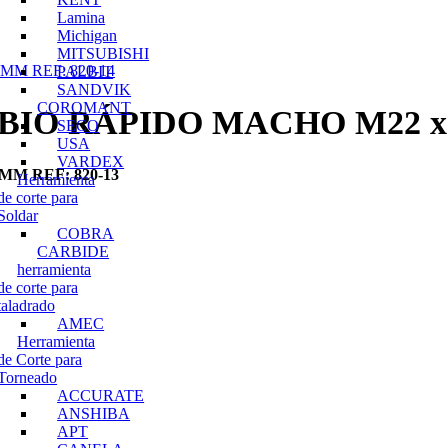
Lamina
Michigan
MITSUBISHI
M REF: 820-14
PALBIT
SANDVIK
COROMANT
IO RÁPIDO MACHO M22 x 
SECO
USA
VARDEX
M REF: 820-13
Herramienta
de corte para
Soldar
COBRA
CARBIDE
herramienta
de corte para
taladrado
AMEC
Herramienta
de Corte para
Torneado
ACCURATE
ANSHIBA
APT