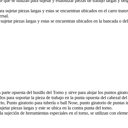
 que se utilizan para sujetar y estabilizar piezas de trabajo largas y 
sujetar piezas largas y estas se encuentran ubicados en el carro transv
ersal.
jetar piezas largas y estas se encuentran ubicados en la bancada o del 
arte opuesta del husillo del Torno y sirve para alojar los puntos girator
ados para soportar la pieza de trabajo en la punta opuesta del cabezal de
o, Punto giratorio para tuberí­a o ball Nose, punto giratorio de puntas 
ujetar piezas largas y este se ubica en la contra punta del torno.
sujeción de herramientas especiales en el torno, se utilizan con elemen