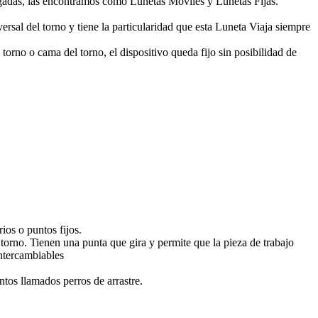
delgadas, las encontramos como Lunetas Móviles y Lunetas Fijas.
ersal del torno y tiene la particularidad que esta Luneta Viaja siempre
torno o cama del torno, el dispositivo queda fijo sin posibilidad de
ios o puntos fijos.
l torno. Tienen una punta que gira y permite que la pieza de trabajo
intercambiables
tos llamados perros de arrastre.