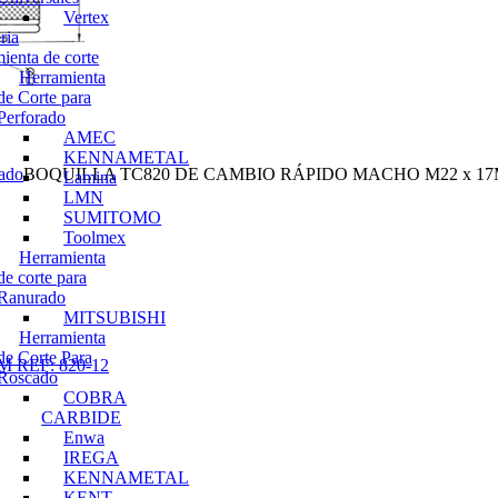
Vertex
ria
ienta de corte
Herramienta
de Corte para
Perforado
AMEC
KENNAMETAL
sado
BOQUILLA TC820 DE CAMBIO RÁPIDO MACHO M22 x 17M
Lamina
LMN
SUMITOMO
Toolmex
Herramienta
de corte para
Ranurado
MITSUBISHI
Herramienta
de Corte Para
REF: 820-12
Roscado
COBRA
CARBIDE
Enwa
IREGA
KENNAMETAL
KENT