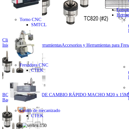
Ferrete
Herram
Torno CNC
SMTCL
Click to enlarge
Inicio
Accesorios y Herramientas
Accesorios y Herramientas para Fre
Fresadora CNC
CTEK
BOQUILLA TC820 DE CAMBIO RÁPIDO MACHO M20 x 15MM 
Back to products
Centro de mecanizado
CTEK