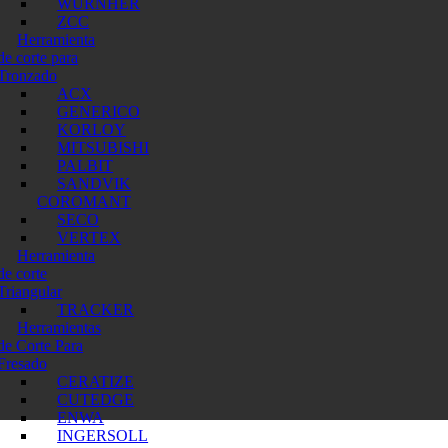
WURNHER
ZCC
Herramienta
de corte para
Tronzado
ACX
GENERICO
KORLOY
MITSUBISHI
PALBIT
SANDVIK
COROMANT
SECO
VERTEX
Herramienta
de corte
Triangular
TRACKER
Herramientas
de Corte Para
Fresado
CERATIZE
CUTEDGE
ENWA
INGERSOLL