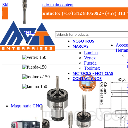
Skip to navigation
Skip to main content
Números de contácto: (+57) 312 8305092 - (+57) 313
Roscado
TIENDA
Toolmex
NOSOTROS
Lamina
Acceso
MARCAS
Vertex
Herram
Lamina
Vertex
Fuerda
Toolmex
MCTOOLS – NOTICIAS
CONTÁCTANOS
Maquinaria CNC