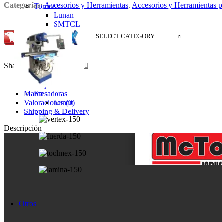
Categorías:
Accesorios y Herramientas
,
Accesorios y Herramientas p
Tornos
Lunan
SMTCL
SELECT CATEGORY
Share:
Descripción
Marca
Fresadoras
Valoraciones (0)
Lunan
Shipping & Delivery
Descripción
Otros