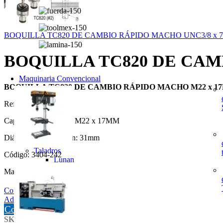
BOQUILLA TC820 DE CAMBIO RÁPIDO MACHO UNC3/8 x 7M
BOQUILLA TC820 DE CAMB
Maquinaria Convencional
BOQUILLA TC820 DE CAMBIO RÁPIDO MACHO M22 x 17M
Ref: 820-13
Capacidad de Macho: M22 x 17MM
Diámetro de Conexión: 31mm
Taladros
Código: 3404-242
Lunan
Marca: Vertex
Compare
Add to wishlist
Cotizar
SKU:
3404-242