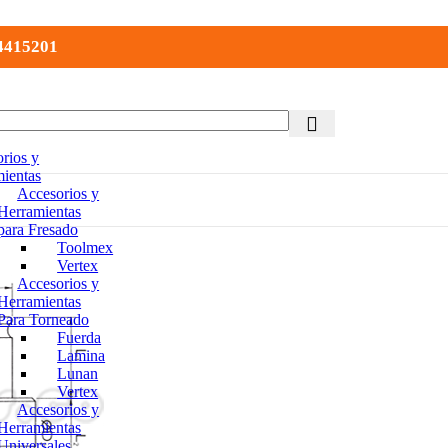
 4415201
rios y
ientas
Accesorios y
Herramientas
para Fresado
Toolmex
Vertex
Accesorios y
Herramientas
Para Torneado
Fuerda
Lamina
Lunan
Vertex
Accesorios y
Herramientas
Universales