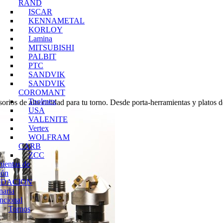
RAND
ISCAR
KENNAMETAL
KORLOY
Lamina
MITSUBISHI
PALBIT
PTC
SANDVIK
SANDVIK
COROMANT
Toolmex
os de alta calidad para tu torno. Desde porta-herramientas y platos de
USA
VALENITE
Vertex
WOLFRAM
CARB
ZCC
ientas de
ión
IDACION
naria
ncional
Tornos