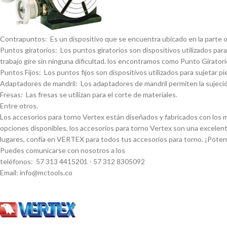
Contrapuntos: Es un dispositivo que se encuentra ubicado en la parte opue
Puntos giratorios: Los puntos giratorios son dispositivos utilizados para
trabajo gire sin ninguna dificultad. los encontramos como Punto Giratorio
Puntos Fijos: Los puntos fijos son dispositivos utilizados para sujetar pi
Adaptadores de mandril: Los adaptadores de mandril permiten la sujeción
Fresas: Las fresas se utilizan para el corte de materiales.
Entre otros.
Los accesorios para torno Vertex están diseñados y fabricados con los má
opciones disponibles, los accesorios para torno Vertex son una excelent
lugares, confí­a en VERTEX para todos tus accesorios para torno. ¡Pote
Puedes comunicarse con nosotros a los
teléfonos: 57 313 4415201 - 57 312 8305092
Email: info@mctools.co