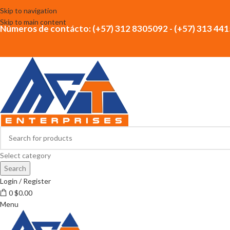
Skip to navigation
Skip to main content
Números de contácto: (+57) 312 8305092 - (+57) 313 44
Select category
Search
Login / Register
0
$
0.00
Menu