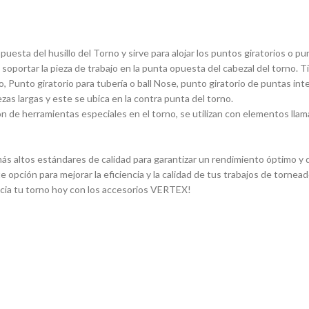
sta del husillo del Torno y sirve para alojar los puntos giratorios o pun
 soportar la pieza de trabajo en la punta opuesta del cabezal del torno. 
, Punto giratorio para tuberí­a o ball Nose, punto giratorio de puntas in
ezas largas y este se ubica en la contra punta del torno.
 de herramientas especiales en el torno, se utilizan con elementos llam
s altos estándares de calidad para garantizar un rendimiento óptimo y du
e opción para mejorar la eficiencia y la calidad de tus trabajos de torn
ncia tu torno hoy con los accesorios VERTEX!