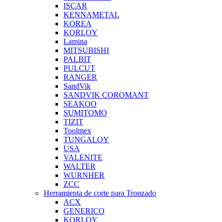
ISCAR
KENNAMETAL
KOREA
KORLOY
Lamina
MITSUBISHI
PALBIT
PULCUT
RANGER
SandVik
SANDVIK COROMANT
SEAKOO
SUMITOMO
TIZIT
Toolmex
TUNGALOY
USA
VALENITE
WALTER
WURNHER
ZCC
Herramienta de corte para Tronzado
ACX
GENERICO
KORLOY