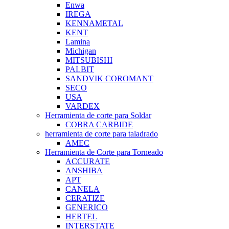
Enwa
IREGA
KENNAMETAL
KENT
Lamina
Michigan
MITSUBISHI
PALBIT
SANDVIK COROMANT
SECO
USA
VARDEX
Herramienta de corte para Soldar
COBRA CARBIDE
herramienta de corte para taladrado
AMEC
Herramienta de Corte para Torneado
ACCURATE
ANSHIBA
APT
CANELA
CERATIZE
GENERICO
HERTEL
INTERSTATE