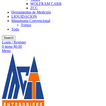
WOLFRAM CARB
ZCC
Herramientas de Medición
LIQUIDACION
Maquinaria Convencional
Tornos
Todo
Search
Login / Register
0
items
$
0.00
Menu