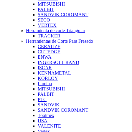
MITSUBISHI
PALBIT
SANDVIK COROMANT
SECO
VERTEX
Herramienta de corte Triangular
TRACKER
Herramientas de Corte Para Fresado
CERATIZE
CUTEDGE
ENWA
INGERSOLL RAND
ISCAR
KENNAMETAL
KORLOY
Lamina
MITSUBISHI
PALBIT
PTC
SANDVIK
SANDVIK COROMANT
Toolmex
USA
VALENITE
Vertex