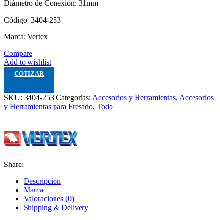
Diámetro de Conexión: 31mm
Código: 3404-253
Marca: Vertex
Compare
Add to wishlist
COTIZAR
SKU:
3404-253
Categorías:
Accesorios y Herramientas
,
Accesorios
y Herramientas para Fresado
,
Todo
Share:
Descripción
Marca
Valoraciones (0)
Shipping & Delivery