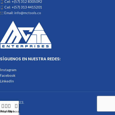
Cel: +(57) 312 8305092
Cel: +(57) 313 4415201
Email: info@mctools.co
SÍGUENOS EN NUESTRA REDES:
Instagram
Facebook
LinkedIn
Mctools
2023.
Shop
Wishlist
Cart
My account