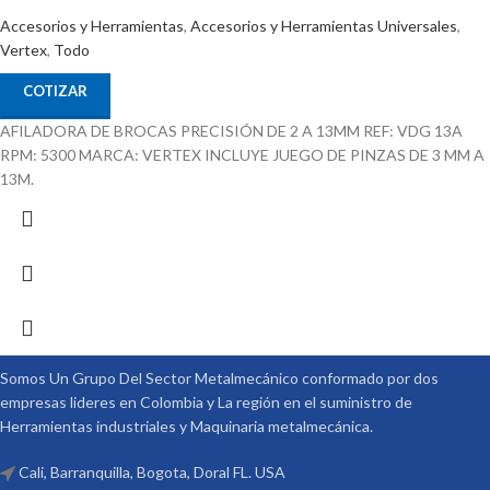
Accesorios y Herramientas
,
Accesorios y Herramientas Universales
,
Vertex
,
Todo
COTIZAR
AFILADORA DE BROCAS PRECISIÓN DE 2 A 13MM REF: VDG 13A
RPM: 5300 MARCA: VERTEX INCLUYE JUEGO DE PINZAS DE 3 MM A
13M.
Somos Un Grupo Del Sector Metalmecánico conformado por dos
empresas lideres en Colombia y La región en el suministro de
Herramientas industriales y Maquinaria metalmecánica.
Cali, Barranquilla, Bogota, Doral FL. USA