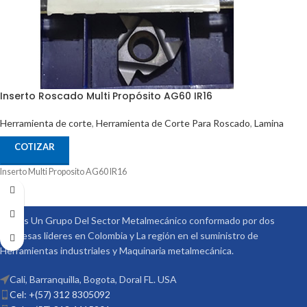
Inserto Roscado Multi Propósito AG60 IR16
Herramienta de corte
,
Herramienta de Corte Para Roscado
,
Lamina
COTIZAR
Inserto Multi Proposito AG60 IR16
Somos Un Grupo Del Sector Metalmecánico conformado por dos
empresas lideres en Colombia y La región en el suministro de
Herramientas industriales y Maquinaria metalmecánica.
Cali, Barranquilla, Bogota, Doral FL. USA
Cel: +(57) 312 8305092