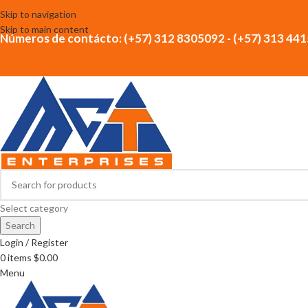
Skip to navigation
Skip to main content
Números de contácto: (+57) 312 8305092 - (+57) 313 44
Select category
Search
Login / Register
0
items
$
0.00
Menu