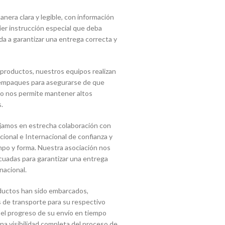
era clara y legible, con información
uier instrucción especial que deba
a a garantizar una entrega correcta y
 productos, nuestros equipos realizan
s empaques para asegurarse de que
sto nos permite mantener altos
.
jamos en estrecha colaboración con
onal e Internacional de confianza y
mpo y forma. Nuestra asociación nos
cuadas para garantizar una entrega
nacional.
ductos han sido embarcados,
 de transporte para su respectivo
 el progreso de su envío en tiempo
 una visibilidad completa del proceso de