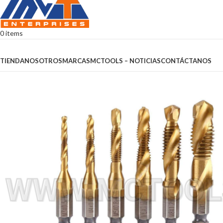
0
items
Browse Categories
TIENDA
NOSOTROS
MARCAS
MCTOOLS – NOTICIAS
CONTÁCTANOS