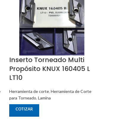
Inserto Torneado Multi
Inserto Mu
Propósito KNUX 160405 L
Tronzado
LT10
Herramienta de c
para Torneado
,
La
e
Herramienta de corte
,
Herramienta de Corte
para Torneado
,
Lamina
COTIZAR
COTIZAR