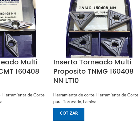
neado Multi
Inserto Torneado Multi
VCMT 160408
Proposito TNMG 160408
NN LT10
e
,
Herramienta de Corte
Herramienta de corte
,
Herramienta de Cort
na
para Torneado
,
Lamina
COTIZAR