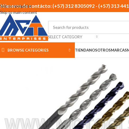
Números de contácto: (+57) 312 8305092 - (+57) 313 44
Skip to navigation
Skip to main content
SELECT CATEGORY
BROWSE CATEGORIES
TIENDA
NOSOTROS
MARCAS