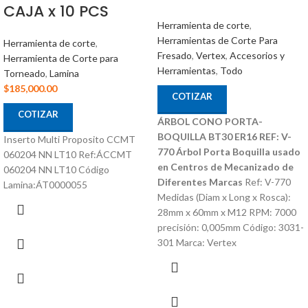
CAJA x 10 PCS
Herramienta de corte
,
Herramientas de Corte Para
Herramienta de corte
,
Fresado
,
Vertex
,
Accesorios y
Herramienta de Corte para
Herramientas
,
Todo
Torneado
,
Lamina
$
185,000.00
COTIZAR
COTIZAR
ÁRBOL CONO PORTA-
BOQUILLA BT30 ER16 REF: V-
Inserto Multi Proposito CCMT
770
Árbol Porta Boquilla usado
060204 NN LT10 Ref:ÁCCMT
en Centros de Mecanizado de
060204 NN LT10 Código
Diferentes Marcas
Ref: V-770
Lamina:ÁT0000055
Medidas (Diam x Long x Rosca):
28mm x 60mm x M12 RPM: 7000
precisión: 0,005mm Código: 3031-
301 Marca: Vertex