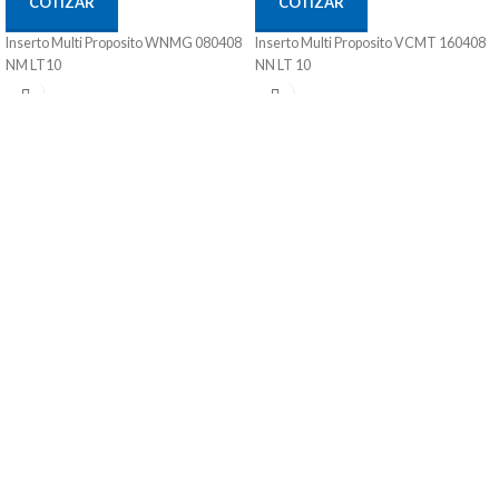
COTIZAR
COTIZAR
Inserto Multi Proposito WNMG 080408
Inserto Multi Proposito VCMT 160408
NM LT10
NN LT 10