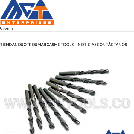
0
items
Browse Categories
TIENDA
NOSOTROS
MARCAS
MCTOOLS – NOTICIAS
CONTÁCTANOS