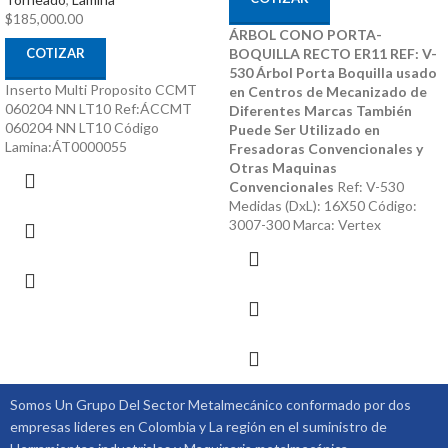
$
185,000.00
ÁRBOL CONO PORTA-
BOQUILLA RECTO ER11 REF: V-
COTIZAR
530
Árbol Porta Boquilla usado
Inserto Multi Proposito CCMT
en Centros de Mecanizado de
060204 NN LT10 Ref:ÁCCMT
Diferentes Marcas
También
060204 NN LT10 Código
Puede Ser Utilizado en
Lamina:ÁT0000055
Fresadoras Convencionales y
Otras Maquinas
Convencionales
Ref: V-530
Medidas (DxL): 16X50 Código:
3007-300 Marca: Vertex
Somos Un Grupo Del Sector Metalmecánico conformado por dos
empresas lideres en Colombia y La región en el suministro de