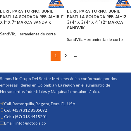
BURIL PARA TORNO, BURIL
BURIL PARA TORNO, BURIL
PASTILLA SOLDADA REF: AL-16 1″
PASTILLA SOLDADA REF: AL-12
X 1″ X 7″ MARCA SANDVIK
3/4″ X 3/4″ X 4 1/2″ MARCA
SANDVIK
SandVik
,
Herramienta de corte
SandVik
,
Herramienta de corte
1
2
→
Somos Un Grupo Del Sector Metalmecánico conformado por dos
empresas lideres en Colombia y La región en el suministro de
Herramientas industriales y Maquinaria metalmecánica.
Cali, Barranquilla, Bogota, Doral FL. USA
Cel: +(57) 312 8305092
Cel: +(57) 313 4415201
Email: info@mctools.co