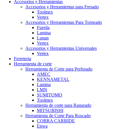
Accesorios y Herramientas
Accesorios y Herramientas para Fresado
Toolmex
Vertex
Accesorios y Herramientas Para Torneado
Fuerda
Lamina
Lunan
Vertex
Accesorios y Herramientas Universales
Vertex
Ferreteria
Herramienta de corte
Herramienta de Corte para Perforado
AMEC
KENNAMETAL
Lamina
LMN
SUMITOMO
Toolmex
Herramienta de corte para Ranurado
MITSUBISHI
Herramienta de Corte Para Roscado
COBRA CARBIDE
Enwa