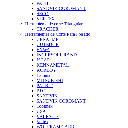
PALBIT
SANDVIK COROMANT
SECO
VERTEX
Herramienta de corte Triangular
TRACKER
Herramientas de Corte Para Fresado
CERATIZE
CUTEDGE
ENWA
INGERSOLL RAND
ISCAR
KENNAMETAL
KORLOY
Lamina
MITSUBISHI
PALBIT
PTC
SANDVIK
SANDVIK COROMANT
Toolmex
USA
VALENITE
Vertex
WOLFRAM CARB