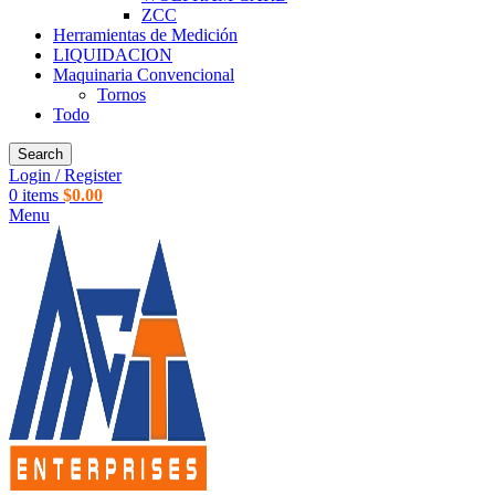
ZCC
Herramientas de Medición
LIQUIDACION
Maquinaria Convencional
Tornos
Todo
Search
Login / Register
0
items
$
0.00
Menu