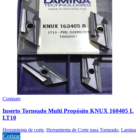
Compare
Inserto Torneado Multi Propósito KNUX 160405 L
LT10
Herramienta de corte
,
Herramienta de Corte para Torneado
,
Lamina
Cotizar