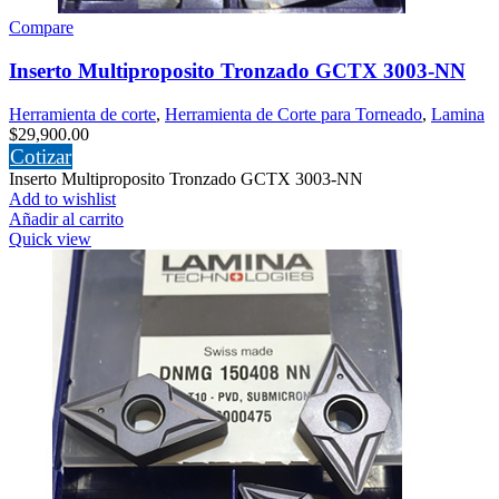
Compare
Inserto Multiproposito Tronzado GCTX 3003-NN
Herramienta de corte
,
Herramienta de Corte para Torneado
,
Lamina
$
29,900.00
Cotizar
Inserto Multiproposito Tronzado GCTX 3003-NN
Add to wishlist
Añadir al carrito
Quick view