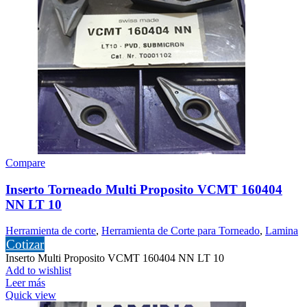
Compare
Inserto Torneado Multi Proposito VCMT 160404
NN LT 10
Herramienta de corte
,
Herramienta de Corte para Torneado
,
Lamina
Cotizar
Inserto Multi Proposito VCMT 160404 NN LT 10
Add to wishlist
Leer más
Quick view