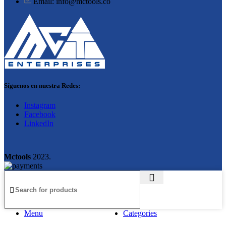
Email: info@mctools.co
Síguenos en nuestra Redes:
Instagram
Facebook
LinkedIn
Mctools
2023.
Menu
Categories