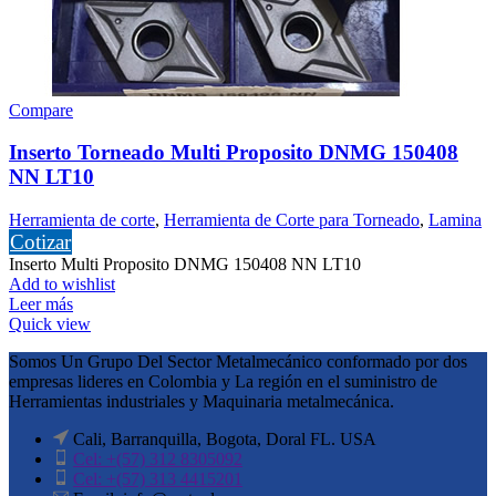
Compare
Inserto Torneado Multi Proposito DNMG 150408
NN LT10
Herramienta de corte
,
Herramienta de Corte para Torneado
,
Lamina
Cotizar
Inserto Multi Proposito DNMG 150408 NN LT10
Add to wishlist
Leer más
Quick view
Somos Un Grupo Del Sector Metalmecánico conformado por dos
empresas lideres en Colombia y La región en el suministro de
Herramientas industriales y Maquinaria metalmecánica.
Cali, Barranquilla, Bogota, Doral FL. USA
Cel: +(57) 312 8305092
Cel: +(57) 313 4415201