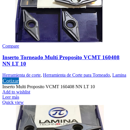
Compare
Inserto Torneado Multi Proposito VCMT 160408
NN LT 10
Herramienta de corte
,
Herramienta de Corte para Torneado
,
Lamina
Cotizar
Inserto Multi Proposito VCMT 160408 NN LT 10
Add to wishlist
Leer más
Quick view