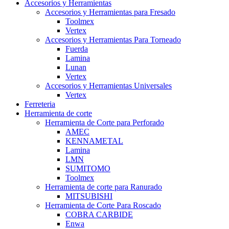
Accesorios y Herramientas
Accesorios y Herramientas para Fresado
Toolmex
Vertex
Accesorios y Herramientas Para Torneado
Fuerda
Lamina
Lunan
Vertex
Accesorios y Herramientas Universales
Vertex
Ferreteria
Herramienta de corte
Herramienta de Corte para Perforado
AMEC
KENNAMETAL
Lamina
LMN
SUMITOMO
Toolmex
Herramienta de corte para Ranurado
MITSUBISHI
Herramienta de Corte Para Roscado
COBRA CARBIDE
Enwa