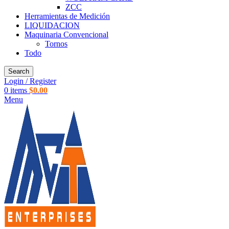
ZCC
Herramientas de Medición
LIQUIDACION
Maquinaria Convencional
Tornos
Todo
Search
Login / Register
0
items
$
0.00
Menu