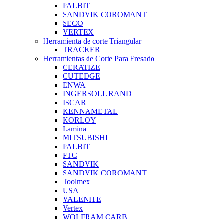
PALBIT
SANDVIK COROMANT
SECO
VERTEX
Herramienta de corte Triangular
TRACKER
Herramientas de Corte Para Fresado
CERATIZE
CUTEDGE
ENWA
INGERSOLL RAND
ISCAR
KENNAMETAL
KORLOY
Lamina
MITSUBISHI
PALBIT
PTC
SANDVIK
SANDVIK COROMANT
Toolmex
USA
VALENITE
Vertex
WOLFRAM CARB