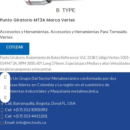
Punto Giratorio MT3A Marca Vertex
Accesorios y Herramientas
,
Accesorios y Herramientas Para Torneado
,
Vertex
COTIZAR
Punto Giratorio, Rodamiento de Bolas Referencia: VLC 213B Código Vertex: 5001-
014 MT3A, RPM 3000; 60°; Long 176mm. Especial para Medias y altas Velocidades
en piezas pequenas a mecanizar.
Somos Un Grupo Del Sector Metalmecánico conformado por dos
empresas lideres en Colombia y La región en el suministro de
Herramientas industriales y Maquinaria metalmecánica.
Cali, Barranquilla, Bogota, Doral FL. USA
Cel: +(57) 312 8305092
Cel: +(57) 313 4415201
Email: info@mctools.co