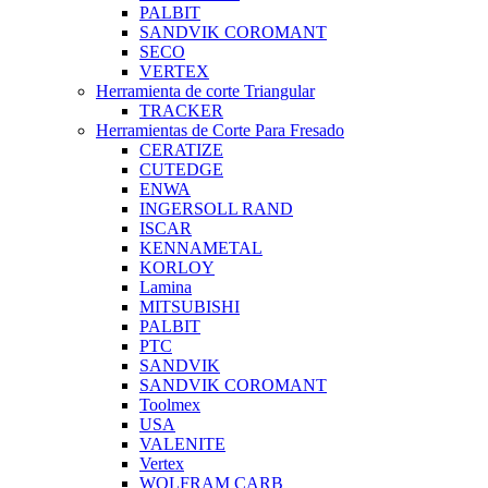
PALBIT
SANDVIK COROMANT
SECO
VERTEX
Herramienta de corte Triangular
TRACKER
Herramientas de Corte Para Fresado
CERATIZE
CUTEDGE
ENWA
INGERSOLL RAND
ISCAR
KENNAMETAL
KORLOY
Lamina
MITSUBISHI
PALBIT
PTC
SANDVIK
SANDVIK COROMANT
Toolmex
USA
VALENITE
Vertex
WOLFRAM CARB