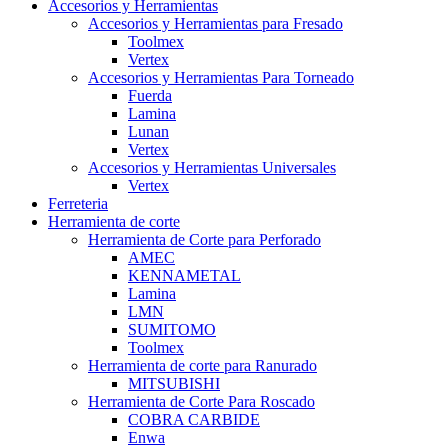
Accesorios y Herramientas
Accesorios y Herramientas para Fresado
Toolmex
Vertex
Accesorios y Herramientas Para Torneado
Fuerda
Lamina
Lunan
Vertex
Accesorios y Herramientas Universales
Vertex
Ferreteria
Herramienta de corte
Herramienta de Corte para Perforado
AMEC
KENNAMETAL
Lamina
LMN
SUMITOMO
Toolmex
Herramienta de corte para Ranurado
MITSUBISHI
Herramienta de Corte Para Roscado
COBRA CARBIDE
Enwa