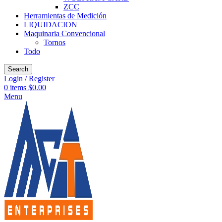
ZCC
Herramientas de Medición
LIQUIDACION
Maquinaria Convencional
Tornos
Todo
Search
Login / Register
0
items
$
0.00
Menu