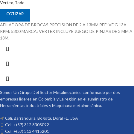
Vertex
,
Todo
COTIZAR
AFILADORA DE BROCAS PRECISIÓN DE 2 A 13MM REF: VDG 13A
RPM: 5300 MARCA: VERTEX INCLUYE JUEGO DE PINZAS DE 3 MM A
13M.
Somos Un Grupo Del Sector Metalmecánico conformado por dos
empresas lideres en Colombia y La región en el suministro de
Herramientas industriales y Maquinaria metalmecánica.
Cali, Barranquilla, Bogota, Doral FL. USA
Cel: +(57) 312 8305092
Cel: +(57) 313 4415201