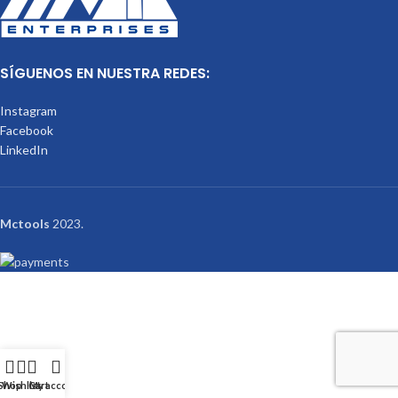
SÍGUENOS EN NUESTRA REDES:
Instagram
Facebook
LinkedIn
Mctools
2023.
Shop
Wishlist
Cart
My account