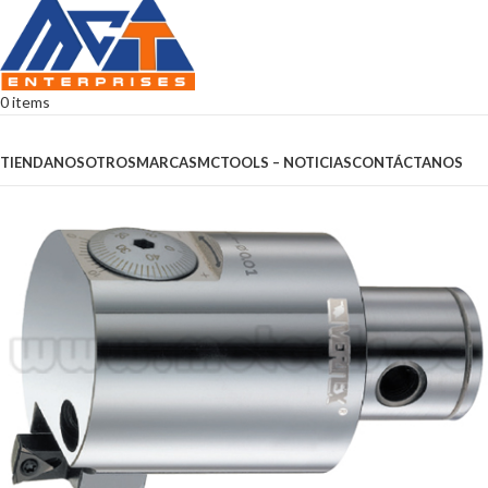
0
items
Browse Categories
TIENDA
NOSOTROS
MARCAS
MCTOOLS – NOTICIAS
CONTÁCTANOS