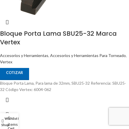
Bloque Porta Lama SBU25-32 Marca
Vertex
Accesorios y Herramientas
,
Accesorios y Herramientas Para Torneado
,
Vertex
COTIZAR
Bloque Porta Lama, Para lama de 32mm, SBU25-32 Referencia: SBU25-
32 Código Vertex: 6004-062
0
Wishlist
My account
items
Shop
Cart