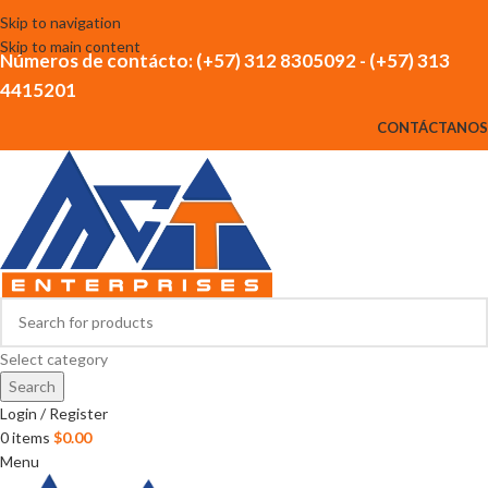
Skip to navigation
Skip to main content
Números de contácto: (+57) 312 8305092 - (+57) 313
4415201
CONTÁCTANOS
Select category
Search
Login / Register
0
items
$
0.00
Menu