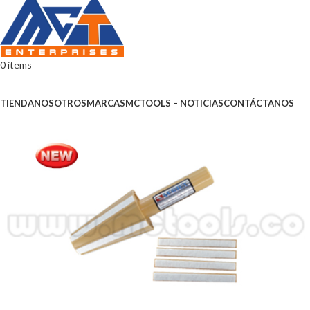
0
items
Browse Categories
TIENDA
NOSOTROS
MARCAS
MCTOOLS – NOTICIAS
CONTÁCTANOS