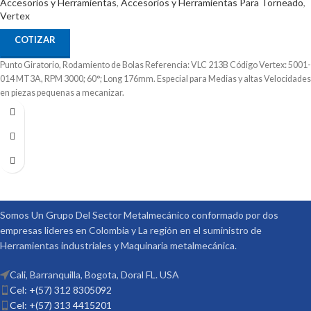
Accesorios y Herramientas
,
Accesorios y Herramientas Para Torneado
,
Vertex
COTIZAR
Punto Giratorio, Rodamiento de Bolas Referencia: VLC 213B Código Vertex: 5001-
014 MT3A, RPM 3000; 60°; Long 176mm. Especial para Medias y altas Velocidades
en piezas pequenas a mecanizar.
Somos Un Grupo Del Sector Metalmecánico conformado por dos
empresas lideres en Colombia y La región en el suministro de
Herramientas industriales y Maquinaria metalmecánica.
Cali, Barranquilla, Bogota, Doral FL. USA
Cel: +(57) 312 8305092
Cel: +(57) 313 4415201