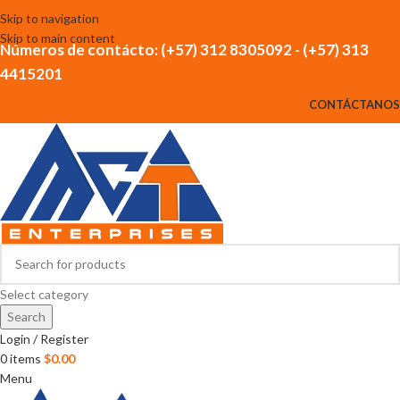
Skip to navigation
Skip to main content
Números de contácto: (+57) 312 8305092 - (+57) 313
4415201
CONTÁCTANOS
Select category
Search
Login / Register
0
items
$
0.00
Menu