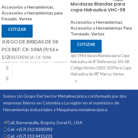
Mordazas Blandas para
Accesorios y Herramientas
,
copa Hidraulica VHC-08
Accesorios y Herramientas para
Fresado
,
Vertex
Accesorios y Herramientas
,
Accesorios y Herramientas Para
COTIZAR
Torneado
,
Vertex
JUEGO DE BRIDAS DE 58
COTIZAR
PCS REF. CK-104A (9/16 x
Jgo 3 Mordazas Blandas para Copa
1/2)
REFERENCIA: CK-104A
hidraulica de 8" Referencia: VH-08
CODIGO: 1003-012 MARCA: VERTEX
Código Vertex: 5002-332 Para Copa
SE COMPONES DE 58 PIEZAS T SLOT
Hidraulica de 08" Marca: Vertex
DE 9/16 TORNILLO DE 1/2
Somos Un Grupo Del Sector Metalmecánico conformado por dos
empresas lideres en Colombia y La región en el suministro de
Herramientas industriales y Maquinaria metalmecánica.
Cali, Barranquilla, Bogota, Doral FL. USA
Cel: +(57) 312 8305092
Cel: +(57) 313 4415201