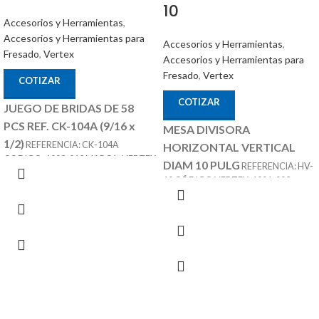
10
Accesorios y Herramientas
,
Accesorios y Herramientas para
Accesorios y Herramientas
,
Fresado
,
Vertex
Accesorios y Herramientas para
Fresado
,
Vertex
COTIZAR
COTIZAR
JUEGO DE BRIDAS DE 58
PCS REF. CK-104A (9/16 x
MESA DIVISORA
1/2)
REFERENCIA: CK-104A
HORIZONTAL VERTICAL
CODIGO: 1003-012 MARCA: VERTEX
DIAM 10 PULG
REFERENCIA: HV-
SE COMPONES DE 58 PIEZAS T SLOT
10 CÓDIGO VERTEX: 1001-003
DE 9/16 TORNILLO DE 1/2
ACCESORIOS
MARCA: VERTEX
OPCIONALES:
CONTRA PUNTÁ
REF: TS-3 PLATOS DIVISORES REF:
DP-3