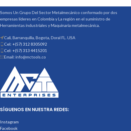
ACCESORIOS
ACCESORIOS
MARCA: VERTEX
MARCA: VERTEX
OPCIONALES:
OPCIONALES:
CONTRA PUNTÁ
CONTRA PUNTÁ
Somos Un Grupo Del Sector Metalmecánico conformado por dos
REF: TS-4 PLATOS DIVISORES REF:
REF: TS-3 PLATOS DIVISORES REF:
empresas lideres en Colombia y La región en el suministro de
DP-3
DP-3
Herramientas industriales y Maquinaria metalmecánica.
Cali, Barranquilla, Bogota, Doral FL. USA
Cel: +(57) 312 8305092
Cel: +(57) 313 4415201
Email: info@mctools.co
SÍGUENOS EN NUESTRA REDES:
Instagram
Facebook