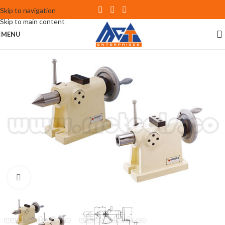
Skip to navigation
Skip to main content
MENU
Click to enlarge