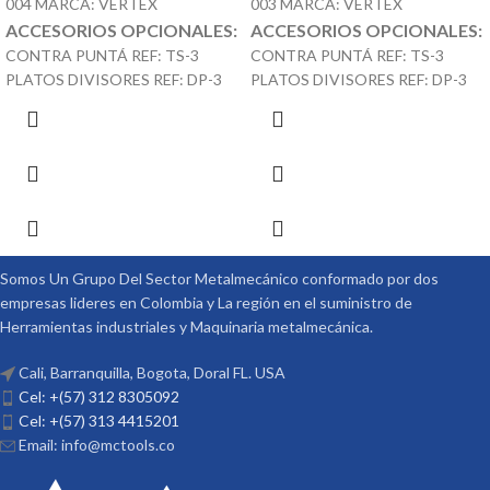
004 MARCA: VERTEX
003 MARCA: VERTEX
ACCESORIOS OPCIONALES:
ACCESORIOS OPCIONALES:
CONTRA PUNTÁ REF: TS-3
CONTRA PUNTÁ REF: TS-3
PLATOS DIVISORES REF: DP-3
PLATOS DIVISORES REF: DP-3
Somos Un Grupo Del Sector Metalmecánico conformado por dos
empresas lideres en Colombia y La región en el suministro de
Herramientas industriales y Maquinaria metalmecánica.
Cali, Barranquilla, Bogota, Doral FL. USA
Cel: +(57) 312 8305092
Cel: +(57) 313 4415201
Email: info@mctools.co