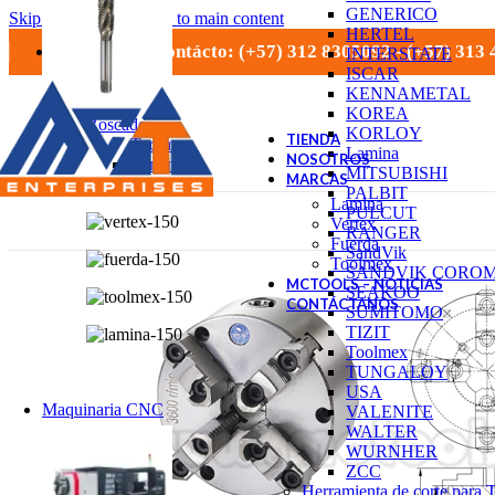
GENERICO
Skip to navigation
Skip to main content
HERTEL
Números de contácto: (+57) 312 8305092 - (+57) 313
INTERSTATE
ISCAR
KENNAMETAL
KOREA
Roscado
KORLOY
TIENDA
Toolmex
Lamina
NOSOTROS
Lamina
MITSUBISHI
MARCAS
Vertex
PALBIT
Lamina
PULCUT
Vertex
RANGER
Fuerda
SandVik
Toolmex
SANDVIK CORO
MCTOOLS – NOTICIAS
SEAKOO
CONTÁCTANOS
SUMITOMO
TIZIT
Toolmex
TUNGALOY
USA
Maquinaria CNC
VALENITE
WALTER
WURNHER
ZCC
Herramienta de corte para 