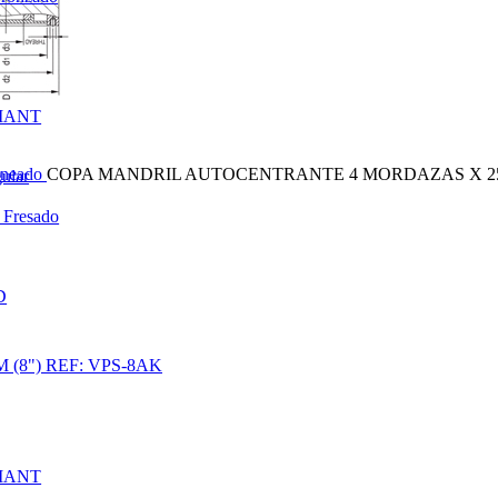
MANT
orneado
COPA MANDRIL AUTOCENTRANTE 4 MORDAZAS X 250
gular
 Fresado
D
8") REF: VPS-8AK
MANT