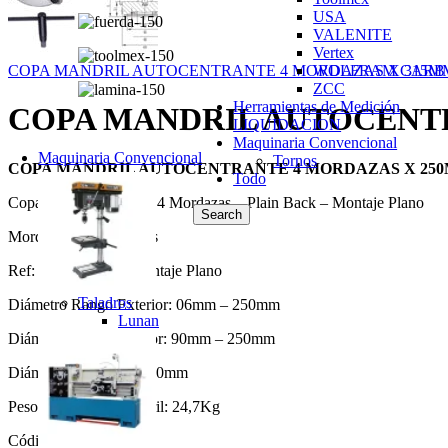
USA
VALENITE
Vertex
WOLFRAM CARB
COPA MANDRIL AUTOCENTRANTE 4 MORDAZAS X 315MM (
ZCC
Herramientas de Medición
COPA MANDRIL AUTOCENTRA
LIQUIDACION
Maquinaria Convencional
Maquinaria Convencional
Tornos
COPA MANDRIL AUTOCENTRANTE 4 MORDAZAS X 250MM
Todo
Copa Autocentrante de 4 Mordazas – Plain Back – Montaje Plano
Search
Mordazas de dos piezas
Ref: VPS-10AK – Montaje Plano
Taladros
Diámetro Rango Exterior: 06mm – 250mm
Lunan
Diámetro Rango Interior: 90mm – 250mm
Diámetro del Husillo: 80mm
Peso de la Copa Mandril: 24,7Kg
Código: 5002-058