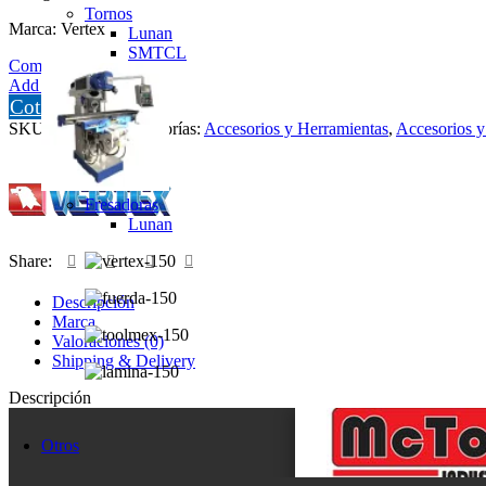
Tornos
Marca: Vertex
Lunan
SMTCL
Compare
Add to wishlist
Cotizar
SKU:
5002-058
Categorías:
Accesorios y Herramientas
,
Accesorios y
Fresadoras
Lunan
Share:
Descripción
Marca
Valoraciones (0)
Shipping & Delivery
Descripción
Otros