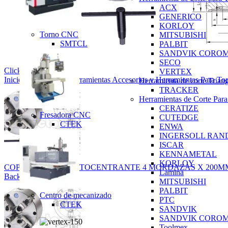
ACX
GENERICO
KORLOY
Torno CNC
MITSUBISHI
SMTCL
PALBIT
SANDVIK CORO
SECO
Click to enlarge
VERTEX
Inicio
Accesorios y Herramientas
Accesorios y Herramientas Para T
Herramienta de corte Trian
TRACKER
Herramientas de Corte Para
CERATIZE
Fresadora CNC
CUTEDGE
CTEK
ENWA
INGERSOLL RAN
ISCAR
KENNAMETAL
KORLOY
COPA MANDRIL AUTOCENTRANTE 4 MORDAZAS X 200MM (
Lamina
Back to products
MITSUBISHI
PALBIT
Centro de mecanizado
PTC
CTEK
SANDVIK
SANDVIK CORO
Toolmex