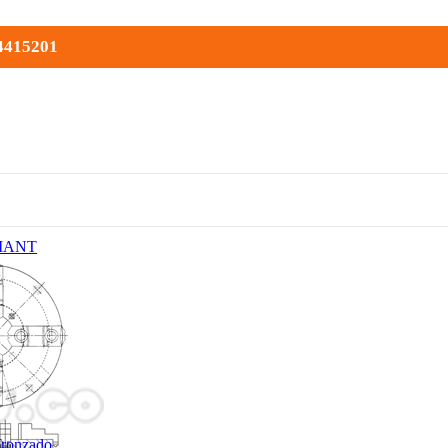
 4415201
MANT
Tronzado