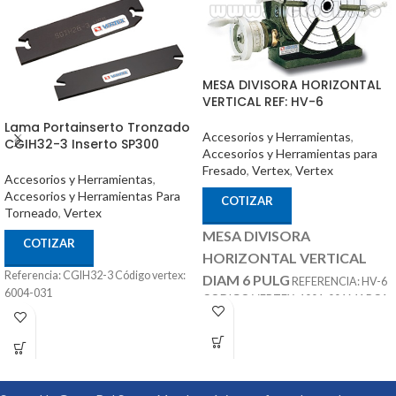
MESA DIVISORA HORIZONTAL
VERTICAL REF: HV-6
Lama Portainserto Tronzado
Accesorios y Herramientas
,
CGIH32-3 Inserto SP300
Accesorios y Herramientas para
Fresado
,
Vertex
,
Vertex
Accesorios y Herramientas
,
Accesorios y Herramientas Para
COTIZAR
Torneado
,
Vertex
MESA DIVISORA
COTIZAR
HORIZONTAL VERTICAL
Referencia: CGIH32-3 Código vertex:
DIAM 6 PULG
REFERENCIA: HV-6
6004-031
CODIGO VERTEX: 1001-001 MARCA:
ACCESORIOS
VERTEX
OPCIONALES:
CONTRA PUNTÁ
REF: TS-1 PLATOS DIVISORES REF:
DP-1