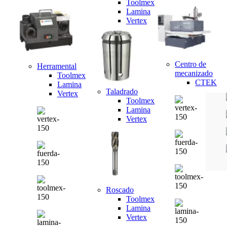
Toolmex
Lamina
Vertex
Centro de
Herramental
mecanizado
Toolmex
CTEK
Lamina
Taladrado
Vertex
Toolmex
Lamina
Vertex
Roscado
Toolmex
Lamina
Vertex