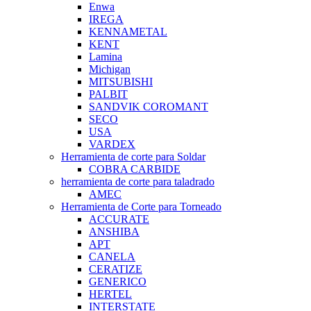
Enwa
IREGA
KENNAMETAL
KENT
Lamina
Michigan
MITSUBISHI
PALBIT
SANDVIK COROMANT
SECO
USA
VARDEX
Herramienta de corte para Soldar
COBRA CARBIDE
herramienta de corte para taladrado
AMEC
Herramienta de Corte para Torneado
ACCURATE
ANSHIBA
APT
CANELA
CERATIZE
GENERICO
HERTEL
INTERSTATE