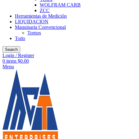
WOLFRAM CARB
ZCC
Herramientas de Medición
LIQUIDACION
Maquinaria Convencional
Tornos
Todo
Search
Login / Register
0
items
$
0.00
Menu