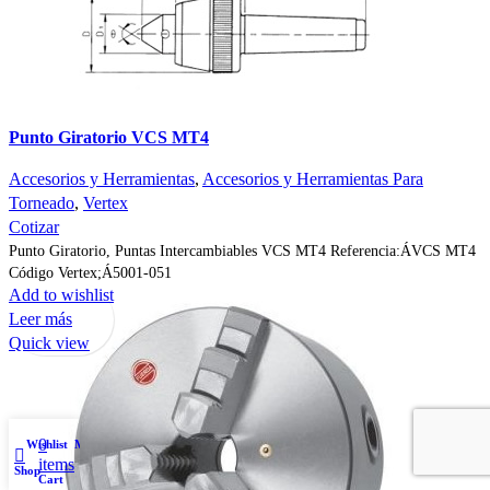
Punto Giratorio VCS MT4
Accesorios y Herramientas
,
Accesorios y Herramientas Para
Torneado
,
Vertex
Cotizar
Punto Giratorio, Puntas Intercambiables VCS MT4 Referencia:ÁVCS MT4
Código Vertex;Á5001-051
Add to wishlist
Leer más
Quick view
0
Wishlist
My account
items
Shop
Cart