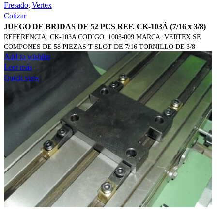
Fresado
,
Vertex
Cotizar
JUEGO DE BRIDAS DE 52 PCS REF. CK-103Á (7/16 x 3/8)
REFERENCIA: CK-103A CODIGO: 1003-009 MARCA: VERTEX SE
COMPONES DE 58 PIEZAS T SLOT DE 7/16 TORNILLO DE 3/8
Add to wishlist
Leer más
Quick view