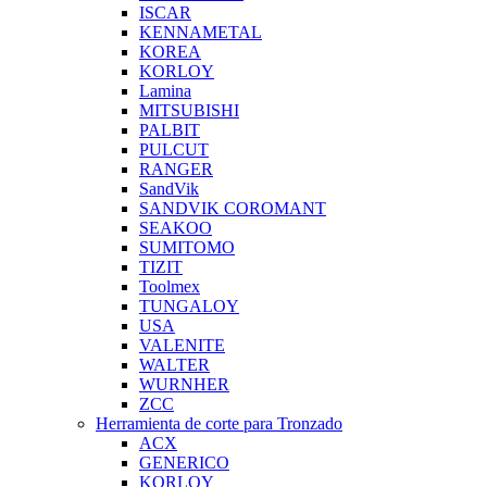
ISCAR
KENNAMETAL
KOREA
KORLOY
Lamina
MITSUBISHI
PALBIT
PULCUT
RANGER
SandVik
SANDVIK COROMANT
SEAKOO
SUMITOMO
TIZIT
Toolmex
TUNGALOY
USA
VALENITE
WALTER
WURNHER
ZCC
Herramienta de corte para Tronzado
ACX
GENERICO
KORLOY