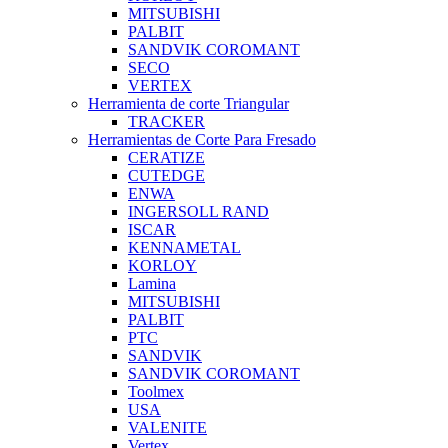
MITSUBISHI
PALBIT
SANDVIK COROMANT
SECO
VERTEX
Herramienta de corte Triangular
TRACKER
Herramientas de Corte Para Fresado
CERATIZE
CUTEDGE
ENWA
INGERSOLL RAND
ISCAR
KENNAMETAL
KORLOY
Lamina
MITSUBISHI
PALBIT
PTC
SANDVIK
SANDVIK COROMANT
Toolmex
USA
VALENITE
Vertex