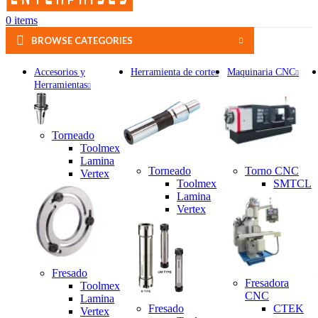
0
items
BROWSE CATEGORIES
Accesorios y
Herramienta de corte
Maquinaria CNC
Herramientas
Torneado
Toolmex
Lamina
Torneado
Torno CNC
Vertex
Toolmex
SMTCL
Lamina
Vertex
Fresado
Fresadora
Toolmex
CNC
Lamina
Fresado
CTEK
Vertex