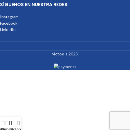
SÍGUENOS EN NUESTRA REDES:
Instagram
Facebook
LinkedIn
Mctools
2023.
Shop
Wishlist
Cart
My account