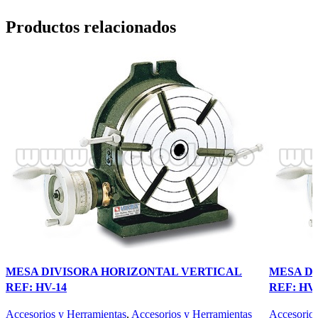
Productos relacionados
MESA DIVISORA HORIZONTAL VERTICAL
MESA D
REF: HV-14
REF: HV-
Accesorios y Herramientas
,
Accesorios y Herramientas
Accesorios