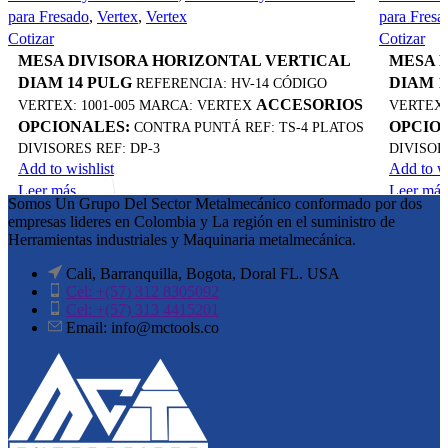
para Fresado
,
Vertex
,
Vertex
para Fresa
Cotizar
Cotizar
MESA DIVISORA HORIZONTAL VERTICAL
MESA 
DIAM 14 PULG
DIAM 1
REFERENCIA: HV-14 CÓDIGO
ACCESORIOS
VERTEX: 1001-005 MARCA: VERTEX
VERTEX:
OPCIONALES:
OPCIO
CONTRA PUNTÁ REF: TS-4 PLATOS
DIVISORES REF: DP-3
DIVISOR
Add to wishlist
Add to wi
Leer más
Leer más
Somos Un Grupo Del Sector Metalmecánico conformado por dos
Quick view
Quick v
empresas lideres en Colombia y La región en el suministro de
Herramientas industriales y Maquinaria metalmecánica.
Cali, Barranquilla, Bogota, Doral FL. USA
Cel: +(57) 312 8305092
Cel: +(57) 313 4415201
Email: info@mctools.co