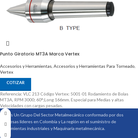
Punto Giratorio MT3A Marca Vertex
Accesorios y Herramientas
,
Accesorios y Herramientas Para Torneado
,
Vertex
COTIZAR
Referencia: VLC 213 Código Vertex: 5001-01 Rodamiento de Bolas
MT3A, RPM 3000; 60°;Long 166mm. Especial para Medias y altas
Velocidades con cargas pesadas.
Somos Un Grupo Del Sector Metalmecánico conformado por dos
empresas lideres en Colombia y La región en el suministro de
Herramientas industriales y Maquinaria metalmecánica.