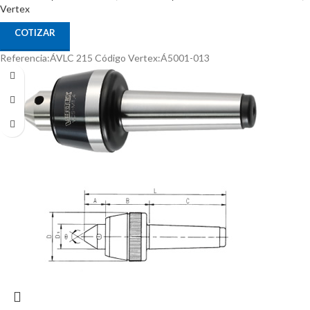
Vertex
COTIZAR
Referencia:ÁVLC 215 Código Vertex:Á5001-013