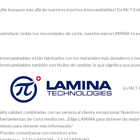
¡No busques más allá de nuestros insertos intercambiables! En McT-Ent
satisfacer todas tus necesidades de corte, nuestra marca LAMINA te pe
intercambiables están fabricados con los materiales más duraderos y tec
intercambiables también son fáciles de cambiar, lo que significa que pu
En McT-E
alta calidad, combinadas con un servicio al cliente excepcional. Nuestr
herramientas de corte mediocres. ¡Elige LAMINA para obtener las mejor
mismo para obtener más información."
Puedes comunicarse con nosotros a los
teléfonos: 57 313 4415201 - 57 312 8305092