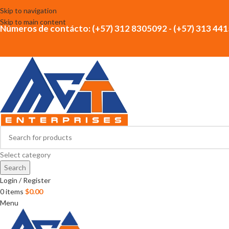
Skip to navigation
Skip to main content
Números de contácto: (+57) 312 8305092 - (+57) 313 44
Select category
Search
Login / Register
0
items
$
0.00
Menu