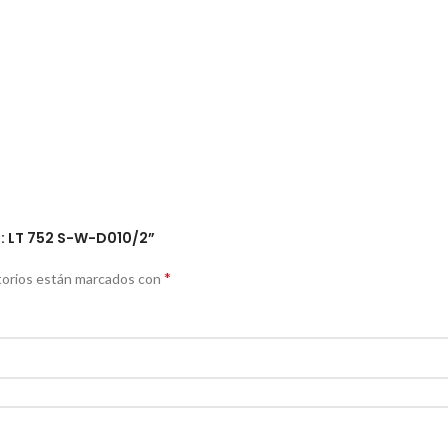
F: LT 752 S-W-D010/2”
*
torios están marcados con