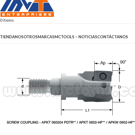
0
items
Browse Categories
TIENDA
NOSOTROS
MARCAS
MCTOOLS – NOTICIAS
CONTÁCTANOS