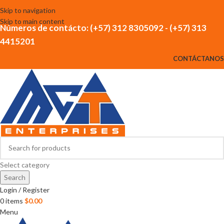
Skip to navigation
Skip to main content
Números de contácto: (+57) 312 8305092 - (+57) 313
4415201
CONTÁCTANOS
Select category
Search
Login / Register
0
items
$
0.00
Menu