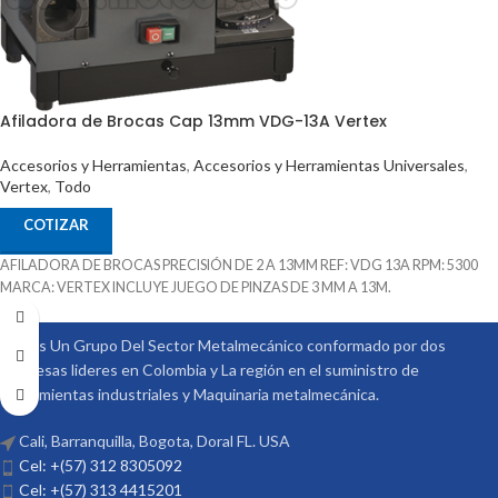
Afiladora de Brocas Cap 13mm VDG-13A Vertex
Accesorios y Herramientas
,
Accesorios y Herramientas Universales
,
Vertex
,
Todo
COTIZAR
AFILADORA DE BROCAS PRECISIÓN DE 2 A 13MM REF: VDG 13A RPM: 5300
MARCA: VERTEX INCLUYE JUEGO DE PINZAS DE 3 MM A 13M.
Somos Un Grupo Del Sector Metalmecánico conformado por dos
empresas lideres en Colombia y La región en el suministro de
Herramientas industriales y Maquinaria metalmecánica.
Cali, Barranquilla, Bogota, Doral FL. USA
Cel: +(57) 312 8305092
Cel: +(57) 313 4415201