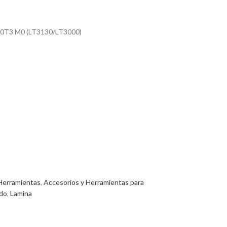
T3 M0 (LT3130/LT3000)
Herramientas
,
Accesorios y Herramientas para
ado
,
Lamina