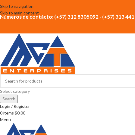
Skip to navigation
Skip to main content
Números de contácto: (+57) 312 8305092 - (+57) 313 44
Select category
Search
Login / Register
0
items
$
0.00
Menu