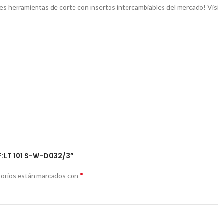
es herramientas de corte con insertos intercambiables del mercado! Vis
F:LT 101 S-W-D032/3”
*
torios están marcados con