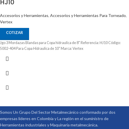
HJ10
Accesorios y Herramientas
,
Accesorios y Herramientas Para Torneado
,
Vertex
COTIZAR
Jgo 3 Mordazas Blandas para Copa hidraulica de 8" Referencia: HJ10 Código:
5002-404 Para Copa Hidraulica de 10" Marca: Vertex
Somos Un Grupo Del Sector Metalmecánico conformado por dos
empresas lideres en Colombia y La región en el suministro de
Herramientas industriales y Maquinaria metalmecánica.