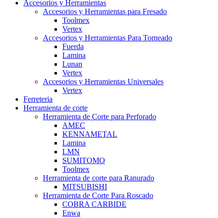
Accesorios y Herramientas
Accesorios y Herramientas para Fresado
Toolmex
Vertex
Accesorios y Herramientas Para Torneado
Fuerda
Lamina
Lunan
Vertex
Accesorios y Herramientas Universales
Vertex
Ferreteria
Herramienta de corte
Herramienta de Corte para Perforado
AMEC
KENNAMETAL
Lamina
LMN
SUMITOMO
Toolmex
Herramienta de corte para Ranurado
MITSUBISHI
Herramienta de Corte Para Roscado
COBRA CARBIDE
Enwa