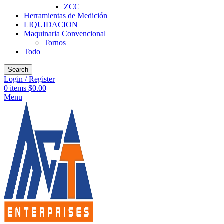
ZCC
Herramientas de Medición
LIQUIDACION
Maquinaria Convencional
Tornos
Todo
Search
Login / Register
0
items
$
0.00
Menu