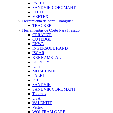
PALBIT
SANDVIK COROMANT
SECO
VERTEX
Herramienta de corte Triangular
TRACKER
Herramientas de Corte Para Fresado
CERATIZE
CUTEDGE
ENWA
INGERSOLL RAND
ISCAR
KENNAMETAL
KORLOY
Lamina
MITSUBISHI
PALBIT
PTC
SANDVIK
SANDVIK COROMANT
Toolmex
USA
VALENITE
Vertex
WOLFRAM CARB