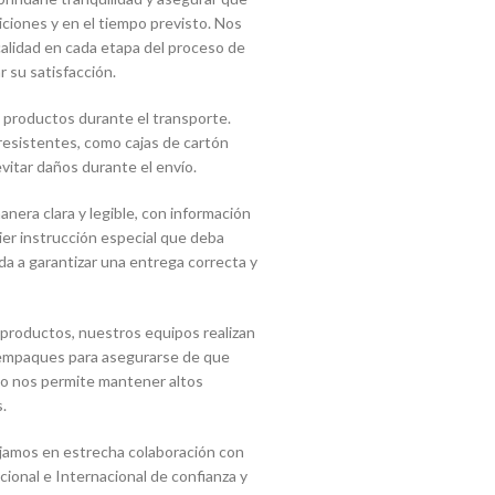
ciones y en el tiempo previsto. Nos
lidad en cada etapa del proceso de
r su satisfacción.
 productos durante el transporte.
 resistentes, como cajas de cartón
vitar daños durante el envío.
era clara y legible, con información
uier instrucción especial que deba
a a garantizar una entrega correcta y
 productos, nuestros equipos realizan
s empaques para asegurarse de que
sto nos permite mantener altos
.
jamos en estrecha colaboración con
onal e Internacional de confianza y