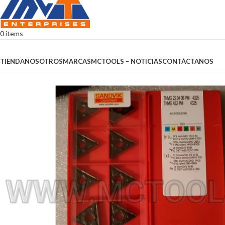
0
items
Browse Categories
TIENDA
NOSOTROS
MARCAS
MCTOOLS – NOTICIAS
CONTÁCTANOS