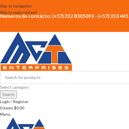
Skip to navigation
Skip to main content
Números de contácto: (+57) 312 8305092 - (+57) 313 44
Select category
Search
Login / Register
0
items
$
0.00
Menu