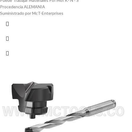
Puede Trabajar Materiales Pof Mof K- N - S
Procedencia ALEMANIA
Suministrado por McT-Enterprises