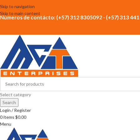
Skip to navigation
Skip to main content
Números de contácto: (+57) 312 8305092 - (+57) 313 44
Select category
Search
Login / Register
0
items
$
0.00
Menu