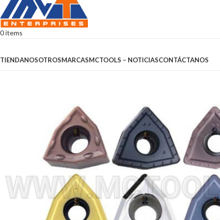
0
items
Browse Categories
TIENDA
NOSOTROS
MARCAS
MCTOOLS – NOTICIAS
CONTÁCTANOS