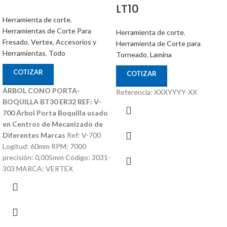
LT10
Herramienta de corte
,
Herramientas de Corte Para
Herramienta de corte
,
Fresado
,
Vertex
,
Accesorios y
Herramienta de Corte para
Herramientas
,
Todo
Torneado
,
Lamina
COTIZAR
COTIZAR
ÁRBOL CONO PORTA-
Referencia: XXXYYYY-XX
BOQUILLA BT30 ER32 REF: V-
700
Árbol Porta Boquilla usado
en Centros de Mecanizado de
Diferentes Marcas
Ref: V-700
Logitud: 60mm RPM: 7000
precisión: 0,005mm Código: 3031-
303 MARCA: VERTEX