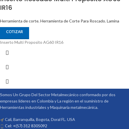
IR16
Herramienta de corte
,
Herramienta de Corte Para Roscado
,
Lamina
COTIZAR
Inserto Multi Proposito AG60 IR16
Somos Un Grupo Del Sector Metalmecánico conformado por dos
empresas lideres en Colombia y La región en el suministro de
Herramientas industriales y Maquinaria metalmecánica.
Cali, Barranquilla, Bogota, Doral FL. USA
Cel: +(57) 312 8305092