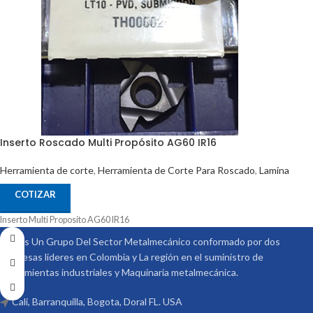
Inserto Roscado Multi Propósito AG60 IR16
Herramienta de corte
,
Herramienta de Corte Para Roscado
,
Lamina
COTIZAR
Inserto Multi Proposito AG60 IR16
Somos Un Grupo Del Sector Metalmecánico conformado por dos
empresas lideres en Colombia y La región en el suministro de
Herramientas industriales y Maquinaria metalmecánica.
Cali, Barranquilla, Bogota, Doral FL. USA